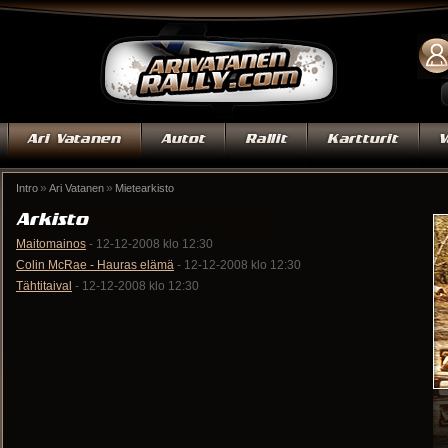
»
»
Intro
Ari Vatanen
Mietearkisto
Maitomainos
- 12-12-2008 klo 12:30
Colin McRae - Hauras elämä
- 12-12-2008 klo 12:30
Tähtitaival
- 12-12-2008 klo 12:30