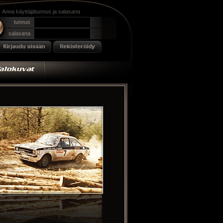
Anna käyttäjätunnus ja salasana
tunnus
salasana