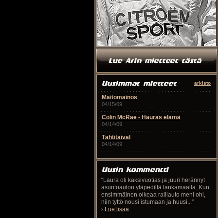
arkisto
Maitomainos
04/15/09
Colin McRae - Hauras elämä
04/14/09
Tähtitaival
04/14/09
“Laura oli kaksivuotias ja juuri herännyt
asuntoauton yläpediltä lankamaalla. Kun
ensimmäinen oikeaa ralliauto meni ohi,
niin tyttö nousi istumaan ja huusi...”
›
Lue lisää