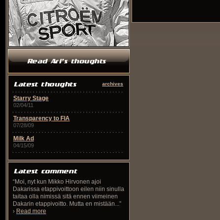
archives
Starry Stage
02/04/11
Transparency to FIA
07/28/09
Milk Ad
04/15/09
“Moi, nyt kun Mikko Hirvonen ajoi
Dakarissa etappivoittoon eilen niin sinulla
taitaa olla nimissä sitä ennen viimeinen
Dakarin etappivoitto. Mutta en mistään...”
›
Read more