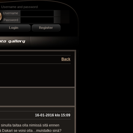
Username and password
Username
Password
Back
16-01-2016 klo 15:09
sinulla taitaa olla nimissä sitä ennen
kä Dakari se voisi olla…muistatko sinä?