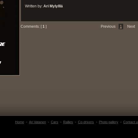
Written by:
Ari Mylylllä
Comments: [
1
]
Previous
1
Next
Home
Ari Vatanen
Cars
Rallies
Co-drivers
Photo gallery
Contact u