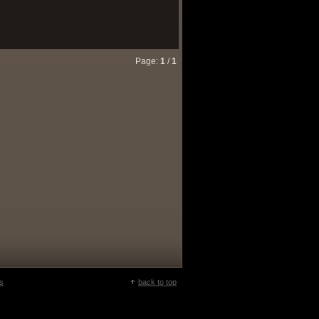
Page:
1
/
1
s
back to top