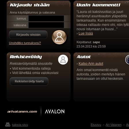
“Laura oli kaksivuotias ja juuri
Anna käyttäjätunnus ja salasana
herännyt asuntoauton yläpediltä
tunnus
lankamaalla. Kun ensimmäinen
oikeaa ralliauto meni ohi, niin tytt
salasana
nousi istumaan ja huusi...”
›
Lue lisää
Kirjoittanut:
sape
Unohditko tunnuksesi?
23.04.2013 klo 23:59
Rekisteröitymällä sivustolle
›
Katso Arin autot
Voit kommentoida ralleja
Arin omat kommentit niistä
Voit lähettää omia valokuviasi
autoista, joiden merkitys hänen
tarinassaan on ollut keskeisin.
tulosta sivu
Etusivu
Ari Vatanen
Au