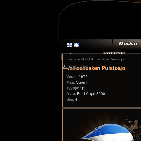
»
»
Intro
Rallit
Valkeakosken Puistoajo
Valkeakosken Puistoajo
tulosta sivu
Vuosi:
1972
Maa:
Suomi
Tyyppi:
sprint
Auto:
Ford Capri 3000
Sija:
4.