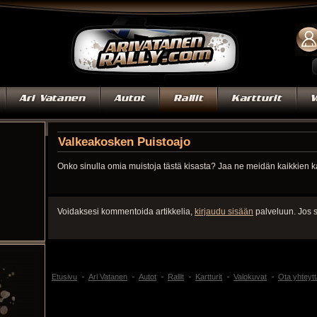
Valkeakosken Puistoajo
Onko sinulla omia muistoja tästä kisasta? Jaa ne meidän kaikkien 
Voidaksesi kommentoida artikkelia,
kirjaudu sisään
palveluun. Jos s
Etusivu
Ari Vatanen
Autot
Rallit
Kartturit
Valokuvat
Ota yhteytt