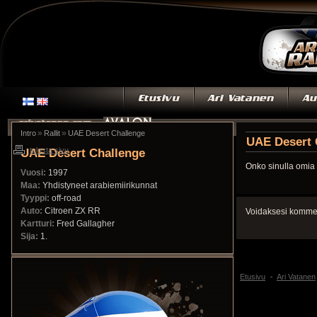
»
»
Intro
Rallit
UAE Desert Challenge
UAE Desert 
UAE Desert Challenge
tulosta sivu
Onko sinulla omia 
Vuosi:
1997
Maa:
Yhdistyneet arabiemiirikunnat
Tyyppi:
off-road
Auto:
Citroen ZX RR
Voidaksesi kommen
Kartturi:
Fred Gallagher
Sija:
1.
Etusivu
Ari Vatanen