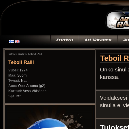
»
»
Intro
Rallit
Teboil Ralli
Teboil R
Teboil Ralli
Onko sinull
Vuosi:
1974
Maa:
Suomi
kanssa.
Tyyppi:
Nat
Auto:
Opel Ascona (g2)
Kartturi:
Vesa Väisänen
Sija:
ret.
Voidaksesi 
sinulla ei v
Tulokset