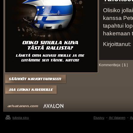
Olisiko joll
kanssa Pete
tapahtui lo
hakemaan tu
Kirjoittanut:
Kommentteja: [
1
]
tulosta sivu
Etusivu
Ari Vatanen
Au