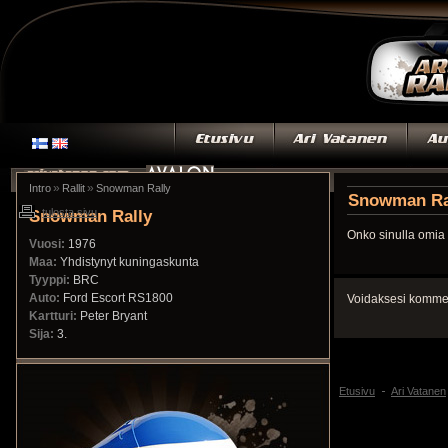
»
»
Intro
Rallit
Snowman Rally
Snowman Ra
Snowman Rally
tulosta sivu
Onko sinulla omia 
Vuosi:
1976
Maa:
Yhdistynyt kuningaskunta
Tyyppi:
BRC
Auto:
Ford Escort RS1800
Voidaksesi kommen
Kartturi:
Peter Bryant
Sija:
3.
Etusivu
Ari Vatanen