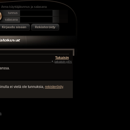
Anna käyttäjätunnus ja salasana
tunnus
salasana
Takaisin
takaisin ylös
kanssa.
inulla ei vielä ole tunnuksia,
rekisteröidy
.
ä