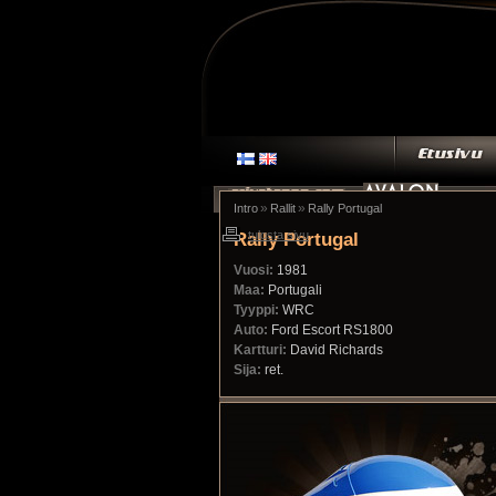
»
»
Intro
Rallit
Rally Portugal
Rally Portugal
tulosta sivu
Vuosi:
1981
Maa:
Portugali
Tyyppi:
WRC
Auto:
Ford Escort RS1800
Kartturi:
David Richards
Sija:
ret.