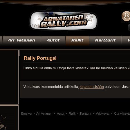
Rally Portugal
Onko sinulla omia muistoja tästä kisasta? Jaa ne meidän kaikkien 
Voidaksesi kommentoida artikkelia,
kirjaudu sisään
palveluun. Jos s
Etusivu
Ari Vatanen
Autot
Rallit
Kartturit
Valokuvat
Ota yhteytt