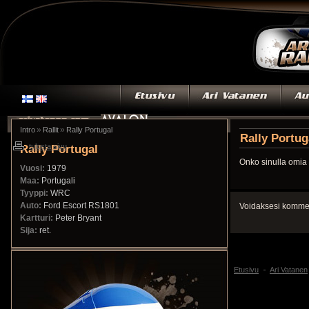
»
»
Intro
Rallit
Rally Portugal
Rally Portug
Rally Portugal
tulosta sivu
Onko sinulla omia 
Vuosi:
1979
Maa:
Portugali
Tyyppi:
WRC
Auto:
Ford Escort RS1801
Voidaksesi kommen
Kartturi:
Peter Bryant
Sija:
ret.
Etusivu
Ari Vatanen