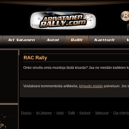
RAC Rally
Onko sinulla omia muistoja tästä kisasta? Jaa ne meidän kaikkien 
Voidaksesi kommentoida artikkelia,
kirjaudu sisään
palveluun. Jos s
Etusivu
Ari Vatanen
Autot
Rallit
Kartturit
Valokuvat
Ota yhteytt