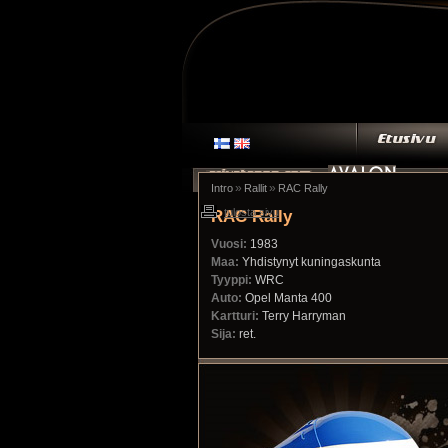
»
»
Intro
Rallit
RAC Rally
RAC Rally
tulosta sivu
Vuosi:
1983
Maa:
Yhdistynyt kuningaskunta
Tyyppi:
WRC
Auto:
Opel Manta 400
Kartturi:
Terry Harryman
Sija:
ret.