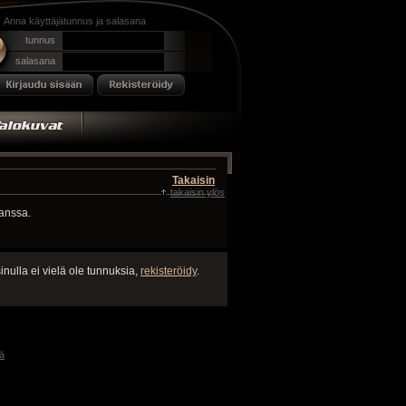
Anna käyttäjätunnus ja salasana
tunnus
salasana
Takaisin
takaisin ylös
kanssa.
inulla ei vielä ole tunnuksia,
rekisteröidy
.
ä