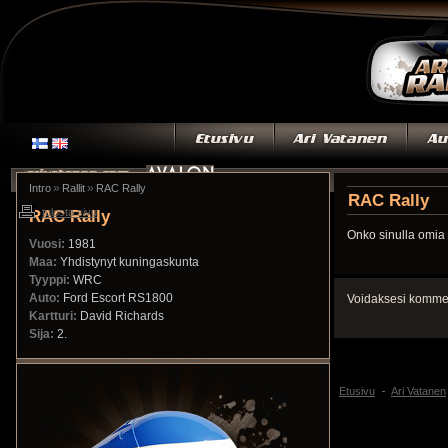
»
»
Intro
Rallit
RAC Rally
RAC Rally
RAC Rally
tulosta sivu
Onko sinulla omia 
Vuosi:
1981
Maa:
Yhdistynyt kuningaskunta
Tyyppi:
WRC
Auto:
Ford Escort RS1800
Voidaksesi kommen
Kartturi:
David Richards
Sija:
2.
Etusivu
Ari Vatanen