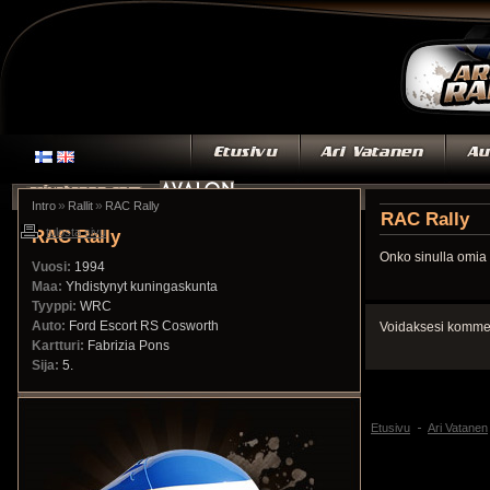
»
»
Intro
Rallit
RAC Rally
RAC Rally
RAC Rally
tulosta sivu
Onko sinulla omia 
Vuosi:
1994
Maa:
Yhdistynyt kuningaskunta
Tyyppi:
WRC
Auto:
Ford Escort RS Cosworth
Voidaksesi kommen
Kartturi:
Fabrizia Pons
Sija:
5.
Etusivu
Ari Vatanen