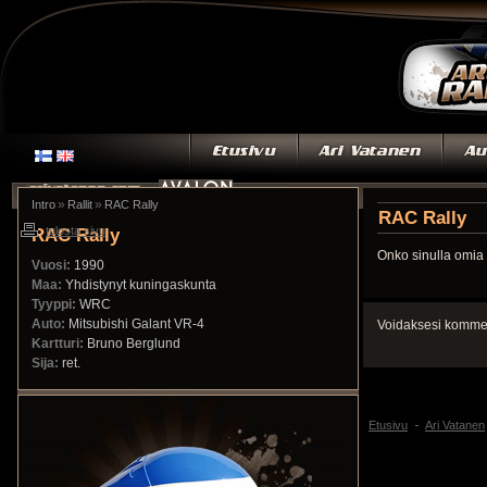
»
»
Intro
Rallit
RAC Rally
RAC Rally
RAC Rally
tulosta sivu
Onko sinulla omia 
Vuosi:
1990
Maa:
Yhdistynyt kuningaskunta
Tyyppi:
WRC
Auto:
Mitsubishi Galant VR-4
Voidaksesi kommen
Kartturi:
Bruno Berglund
Sija:
ret.
Etusivu
Ari Vatanen