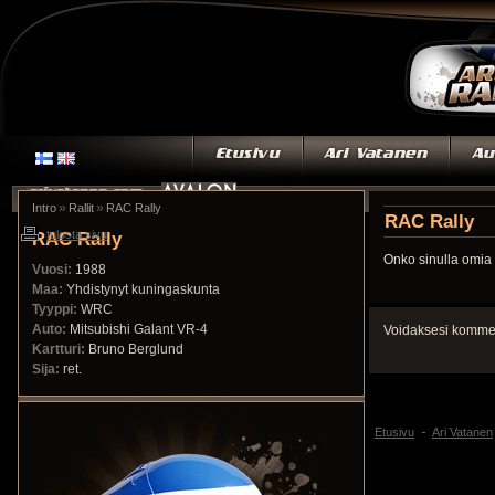
»
»
Intro
Rallit
RAC Rally
RAC Rally
RAC Rally
tulosta sivu
Onko sinulla omia 
Vuosi:
1988
Maa:
Yhdistynyt kuningaskunta
Tyyppi:
WRC
Auto:
Mitsubishi Galant VR-4
Voidaksesi kommen
Kartturi:
Bruno Berglund
Sija:
ret.
Etusivu
Ari Vatanen