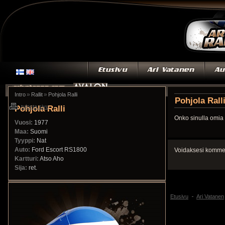
»
»
Intro
Rallit
Pohjola Ralli
Pohjola Rall
Pohjola Ralli
tulosta sivu
Onko sinulla omia 
Vuosi:
1977
Maa:
Suomi
Tyyppi:
Nat
Auto:
Ford Escort RS1800
Voidaksesi kommen
Kartturi:
Atso Aho
Sija:
ret.
Etusivu
Ari Vatanen