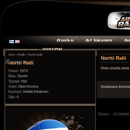
»
»
Intro
Rallit
Nortti Ralli
Nortti Ralli
Nortti Ralli
tulosta sivu
Onko sinulla omia 
Vuosi:
1973
Maa:
Suomi
Tyyppi:
Nat
Auto:
Opel Ascona
Voidaksesi kommen
Kartturi:
Heikki Kiiskinen
Sija:
4.
Etusivu
Ari Vatanen