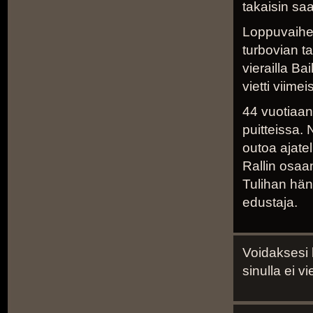
takaisin sa
Loppuvaihei
turbovian ta
vierailla B
vietti viime
44 vuotiaan
puitteissa.
outoa ajate
Rallin osaa
Tulihan hä
edustaja.
Voidaksesi 
sinulla ei v