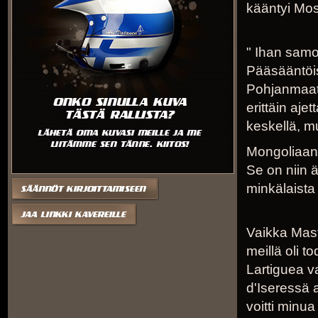
kääntyi Mo
" Ihan samo
Pääsääntöis
Pohjanmaata
erittäin aj
keskellä, mu
Mongoliaan
Se on niin 
minkälaista 
Vaikka Maste
meillä oli 
Lartiguea v
d'Iseressä a
voitti minua