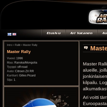
»
»
Intro
Rallit
Master Rally
Maste
Master Rally
Vuosi:
1996
Maa:
Ranska/Mongolia
Master Rall
Tyyppi:
off-road
alueille, joi
Auto:
Citroen ZX RR
Kartturi:
Gilles Picard
jonkinlaise
Sija:
1.
kilpailu. Log
alkumatkast
Ari voitti t
Euroopasta 