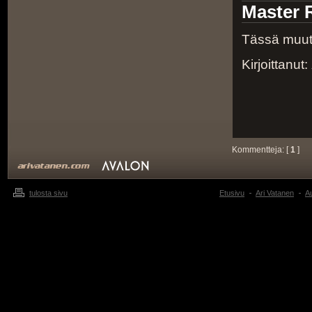
Master R
Tässä muuta
Kirjoittanut:
Kommentteja: [
1
]
tulosta sivu
Etusivu
Ari Vatanen
Au