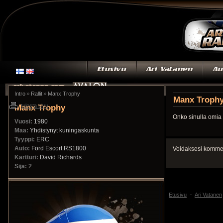
»
»
Intro
Rallit
Manx Trophy
Manx Troph
Manx Trophy
tulosta sivu
Onko sinulla omia 
Vuosi:
1980
Maa:
Yhdistynyt kuningaskunta
Tyyppi:
ERC
Auto:
Ford Escort RS1800
Voidaksesi kommen
Kartturi:
David Richards
Sija:
2.
Etusivu
Ari Vatanen