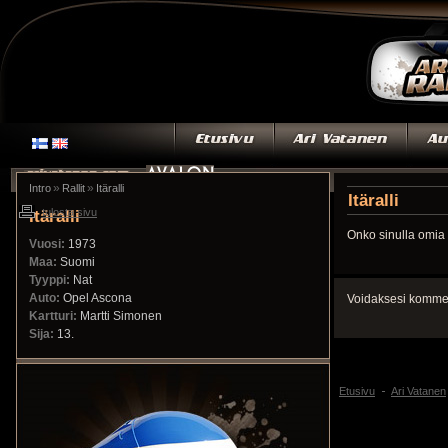
»
»
Intro
Rallit
Itäralli
Itäralli
Itäralli
tulosta sivu
Onko sinulla omia 
Vuosi:
1973
Maa:
Suomi
Tyyppi:
Nat
Auto:
Opel Ascona
Voidaksesi kommen
Kartturi:
Martti Simonen
Sija:
13.
Etusivu
Ari Vatanen