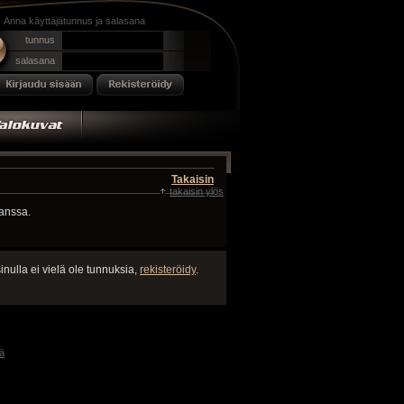
Anna käyttäjätunnus ja salasana
tunnus
salasana
Takaisin
takaisin ylös
kanssa.
inulla ei vielä ole tunnuksia,
rekisteröidy
.
ä