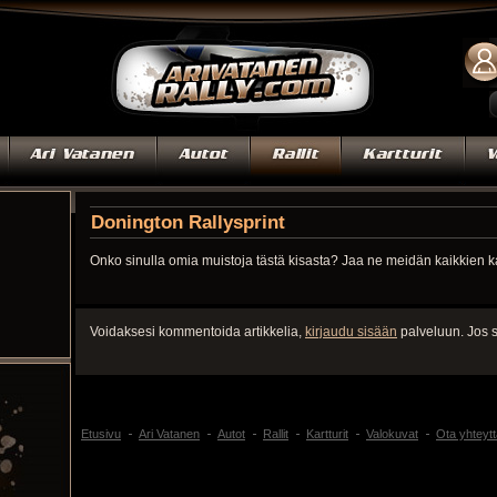
Donington Rallysprint
Onko sinulla omia muistoja tästä kisasta? Jaa ne meidän kaikkien 
Voidaksesi kommentoida artikkelia,
kirjaudu sisään
palveluun. Jos s
Etusivu
Ari Vatanen
Autot
Rallit
Kartturit
Valokuvat
Ota yhteytt