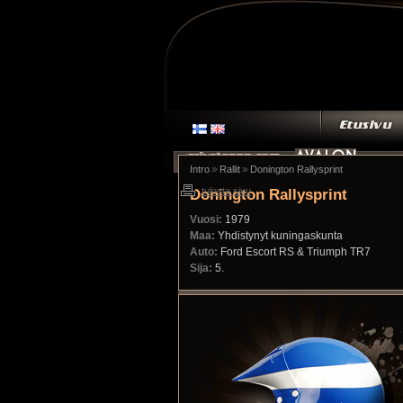
»
»
Intro
Rallit
Donington Rallysprint
Donington Rallysprint
tulosta sivu
Vuosi:
1979
Maa:
Yhdistynyt kuningaskunta
Auto:
Ford Escort RS & Triumph TR7
Sija:
5.