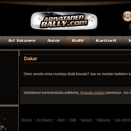
Dakar
Onko sinulla omia muistoja tästä kisasta? Jaa ne meidän kaikkien 
Voidaksesi kommentoida artikkelia,
kirjaudu sisään
palveluun. Jos s
Etusivu
Ari Vatanen
Autot
Rallit
Kartturit
Valokuvat
Ota yhteytt