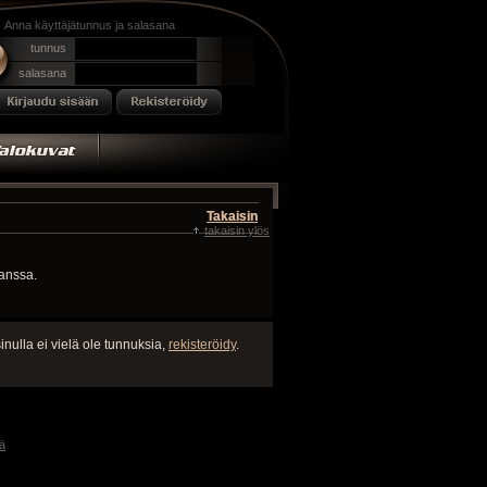
Anna käyttäjätunnus ja salasana
tunnus
salasana
Takaisin
Takaisin
takaisin ylös
kanssa.
inulla ei vielä ole tunnuksia,
rekisteröidy
.
ä