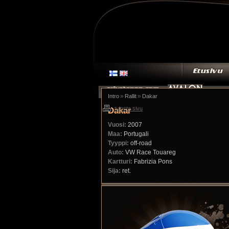
»
»
Intro
Rallit
Dakar
Dakar
tulosta sivu
Vuosi:
2007
Maa:
Portugali
Tyyppi:
off-road
Auto:
VW Race Touareg
Kartturi:
Fabrizia Pons
Sija:
ret.