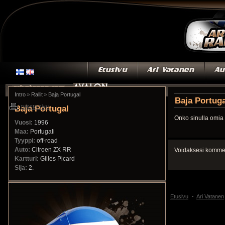
»
»
Intro
Rallit
Baja Portugal
Baja Portuga
Baja Portugal
tulosta sivu
Onko sinulla omia 
Vuosi:
1996
Maa:
Portugali
Tyyppi:
off-road
Auto:
Citroen ZX RR
Voidaksesi kommen
Kartturi:
Gilles Picard
Sija:
2.
Etusivu
Ari Vatanen