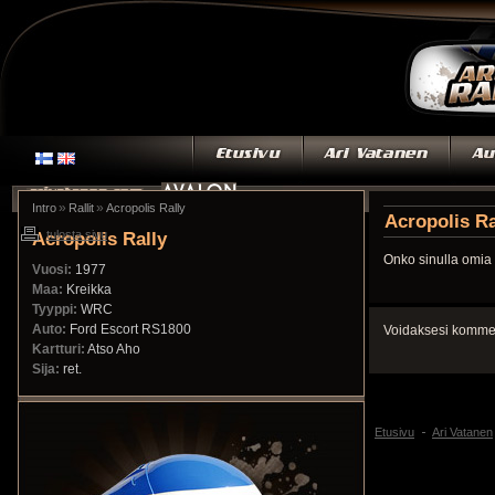
»
»
Intro
Rallit
Acropolis Rally
Acropolis Ra
Acropolis Rally
tulosta sivu
Onko sinulla omia 
Vuosi:
1977
Maa:
Kreikka
Tyyppi:
WRC
Auto:
Ford Escort RS1800
Voidaksesi kommen
Kartturi:
Atso Aho
Sija:
ret.
Etusivu
Ari Vatanen