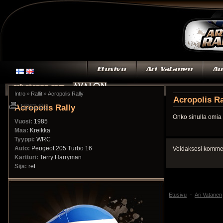
»
»
Intro
Rallit
Acropolis Rally
Acropolis Ra
Acropolis Rally
tulosta sivu
Onko sinulla omia 
Vuosi:
1985
Maa:
Kreikka
Tyyppi:
WRC
Auto:
Peugeot 205 Turbo 16
Voidaksesi kommen
Kartturi:
Terry Harryman
Sija:
ret.
Etusivu
Ari Vatanen