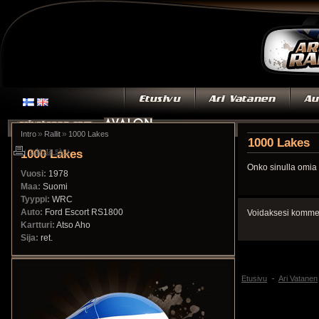
»
»
Intro
Rallit
1000 Lakes
1000 Lakes
1000 Lakes
tulosta sivu
Onko sinulla omia 
Vuosi:
1978
Maa:
Suomi
Tyyppi:
WRC
Auto:
Ford Escort RS1800
Voidaksesi kommen
Kartturi:
Atso Aho
Sija:
ret.
Etusivu
Ari Vatanen