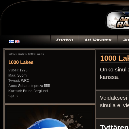
»
»
Intro
Rallit
1000 Lakes
1000 La
1000 Lakes
Onko sinull
Vuosi:
1993
Maa:
Suomi
kanssa.
Tyyppi:
WRC
Auto:
Subaru Impreza 555
Kartturi:
Bruno Berglund
Sija:
2.
Voidaksesi 
sinulla ei v
Tyttäre