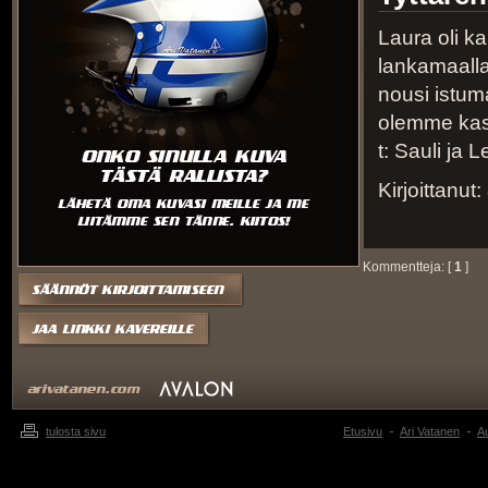
Laura oli ka
lankamaalla
nousi istuma
olemme kasv
t: Sauli ja 
Kirjoittanut:
Kommentteja: [
1
]
tulosta sivu
Etusivu
Ari Vatanen
Au