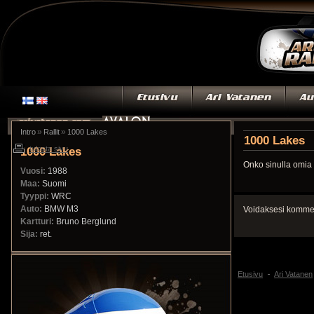
»
»
Intro
Rallit
1000 Lakes
1000 Lakes
1000 Lakes
tulosta sivu
Onko sinulla omia 
Vuosi:
1988
Maa:
Suomi
Tyyppi:
WRC
Auto:
BMW M3
Voidaksesi kommen
Kartturi:
Bruno Berglund
Sija:
ret.
Etusivu
Ari Vatanen